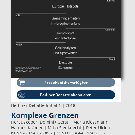
Berliner Debatte abonnieren
Berliner Debatte Initial 1 | 2018
Komplexe Grenzen
Herausgeber:
Dominik Gerst
|
Maria Klessmann
|
Hannes Krämer
|
Mitja Sienknecht
|
Peter Ulrich
ISBN 978-3-945878-89-7 | ISSN 0863-4564 | 174 Seiten