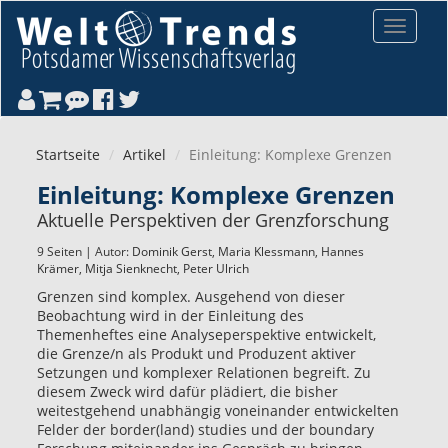
Direkt zum Inhalt
Toggle
navigat
Startseite
Artikel
Einleitung: Komplexe Grenzen
Einleitung: Komplexe Grenzen
Aktuelle Perspektiven der Grenzforschung
9 Seiten | Autor:
Dominik Gerst
,
Maria Klessmann
,
Hannes
Krämer
,
Mitja Sienknecht
,
Peter Ulrich
Grenzen sind komplex. Ausgehend von dieser
Beobachtung wird in der Einleitung des
Themenheftes eine Analyseperspektive entwickelt,
die Grenze/n als Produkt und Produzent aktiver
Setzungen und komplexer Relationen begreift. Zu
diesem Zweck wird dafür plädiert, die bisher
weitestgehend unabhängig voneinander entwickelten
Felder der border(land) studies und der boundary