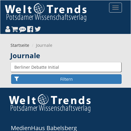
Direkt zum Inhalt
Toggle
navigat
Startseite
Journale
Journale
MedienHaus Babelsberg