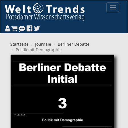
Direkt zum Inhalt
Toggle
navigat
Startseite
Journale
Berliner Debatte
Politik mit Demographie