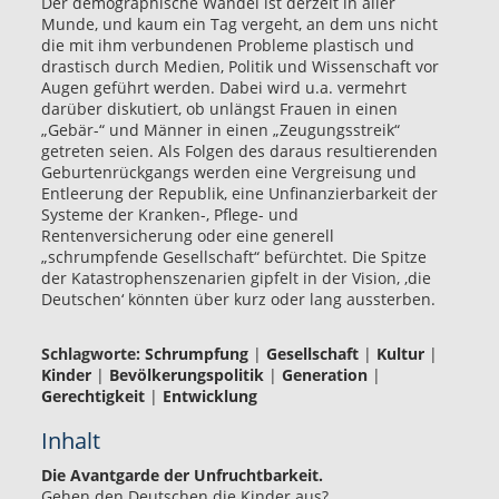
Der demographische Wandel ist derzeit in aller
Munde, und kaum ein Tag vergeht, an dem uns nicht
die mit ihm verbundenen Probleme plastisch und
drastisch durch Medien, Politik und Wissenschaft vor
Augen geführt werden. Dabei wird u.a. vermehrt
darüber diskutiert, ob unlängst Frauen in einen
„Gebär-“ und Männer in einen „Zeugungsstreik“
getreten seien. Als Folgen des daraus resultierenden
Geburtenrückgangs werden eine Vergreisung und
Entleerung der Republik, eine Unfinanzierbarkeit der
Systeme der Kranken-, Pflege- und
Rentenversicherung oder eine generell
„schrumpfende Gesellschaft“ befürchtet. Die Spitze
der Katastrophenszenarien gipfelt in der Vision, ‚die
Deutschen‘ könnten über kurz oder lang aussterben.
Schlagworte:
Schrumpfung
|
Gesellschaft
|
Kultur
|
Kinder
|
Bevölkerungspolitik
|
Generation
|
Gerechtigkeit
|
Entwicklung
Inhalt
Die Avantgarde der Unfruchtbarkeit.
Gehen den Deutschen die Kinder aus?