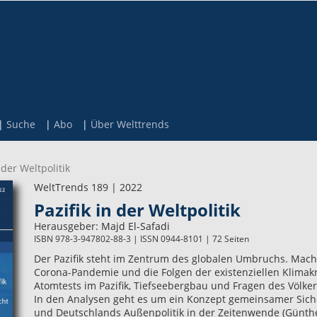
Suche
Abo
Über Welttrends
 der Weltpolitik
WeltTrends 189 | 2022
Pazifik in der Weltpolitik
Herausgeber:
Majd El-Safadi
ISBN 978-3-947802-88-3 | ISSN 0944-8101 | 72 Seiten
Der Pazifik steht im Zentrum des globalen Umbruchs. Mach
Corona-Pandemie und die Folgen der existenziellen Klima
Atomtests im Pazifik, Tiefseebergbau und Fragen des Völke
In den Analysen geht es um ein Konzept gemeinsamer Siche
und Deutschlands Außenpolitik in der Zeitenwende (Günthe