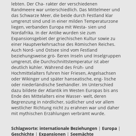
lebten. Der Cha- rakter der verschiedenen
Randmeere war unterschiedlich. Das Mittelmeer und
das Schwarze Meer, die beide durch Festland klar
umgrenzt sind und in einer milden Temperaturzone
liegen, verbanden Europa mit Westa- sien und
Nordafrika. In der Antike wurden sie zum
Expansionsgebiet der griechischen Kultur sowie zu
einer Hauptverkehrsachse des Römischen Reiches.
Auch Nord- und Ostsee sind vom Festland
beziehungsweise grö- ßeren Inseln und Inselgruppen
umgrenzt, die Durchschnittstemperatur ist aber
deutlich kühler. Während des Früh- und
Hochmittelalters fuhren hier Friesen, Angelsachsen
oder Wikinger und später hanseatische, eng- lische
oder niederländische Seehändler. Im Unterschied
dazu bildete der Atlantik im Westen Europas bis ans
Ende des Mittelalters eine Wasser- welt, deren
Begrenzung in nördlicher, südlicher und vor allem
westlicher Richtung nicht zu erahnen war und daher
mit mythischen Erzählungen verbrämt wurde.
Schlagworte:
internationale Beziehungen
|
Europa
|
Geschichte
|
Expansionen
|
Seemächte