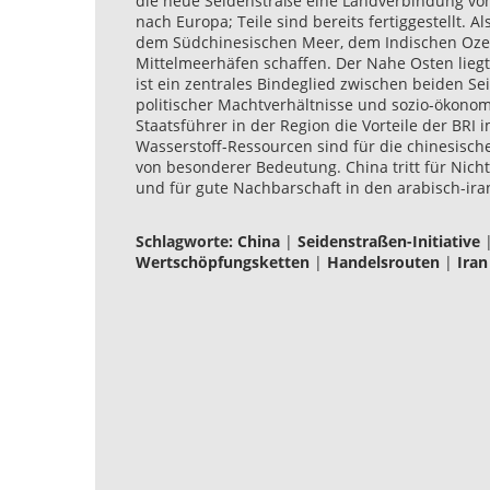
die neue Seidenstraße eine Landverbindung vom
nach Europa; Teile sind bereits fertiggestellt. 
dem Südchinesischen Meer, dem Indischen Oz
Mittelmeerhäfen schaffen. Der Nahe Osten lieg
ist ein zentrales Bindeglied zwischen beiden S
politischer Machtverhältnisse und sozio-ökono
Staatsführer in der Region die Vorteile der B
Wasserstoff-Ressourcen sind für die chinesisch
von besonderer Bedeutung. China tritt für Nich
und für gute Nachbarschaft in den arabisch-ir
Schlagworte:
China
|
Seidenstraßen-Initiative
Wertschöpfungsketten
|
Handelsrouten
|
Iran