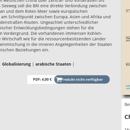
 westlichen China über Zentral- und Vorderasien bis
Als Seeweg soll die BRI eine direkte Verbindung zwischen
ean und dem Roten Meer sowie europäischen
t am Schnittpunkt zwischen Europa, Asien und Afrika und
eidenstraßen-Routen. Ungeachtet unterschiedlicher
mischer Entwicklungsbedingungen stehen für die
RI im Vordergrund. Die vorhandenen immensen Kohlen-
e Wirtschaft wie für die ressourcenbesitzenden Länder
teinmischung in die inneren Angelegenheiten der Staaten
anischen Beziehungen ein.
|
Globalisierung
|
arabische Staaten
|
PDF: 4,00 €
Be
C
16