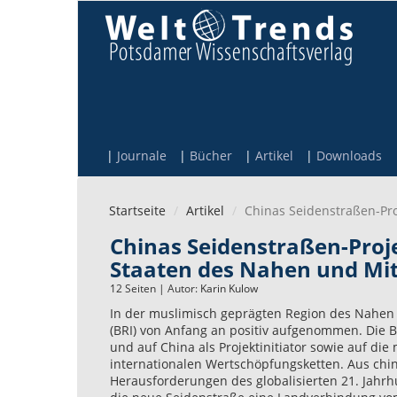
Direkt zum Inhalt
Journale
Bücher
Artikel
Downloads
Startseite
Artikel
Chinas Seidenstraßen-Pr
Chinas Seidenstraßen-Proj
Staaten des Nahen und Mit
12 Seiten | Autor:
Karin Kulow
In der muslimisch geprägten Region des Nahen 
(BRI) von Anfang an positiv aufgenommen. Die 
und auf China als Projektinitiator sowie auf di
internationalen Wertschöpfungsketten. Aus chine
Herausforderungen des globalisierten 21. Jahrh