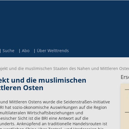
Suche
Abo
Über Welttrends
ojekt und die muslimischen Staaten des Nahen und Mittleren Oste
Ers
ekt und die muslimischen
tleren Osten
und Mittleren Ostens wurde die Seidenstraßen-Initiative
BRI hat sozio-ökonomische Auswirkungen auf die Region
e multilateralen Wirtschaftsbeziehungen und
sischer Sicht ist die BRI eine Antwort auf die
underts. Anknüpfend an traditionelle Handelsrouten ist