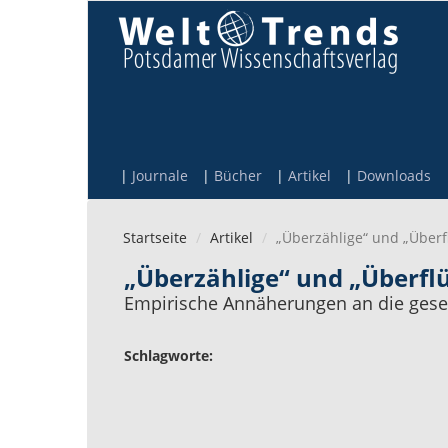
Direkt zum Inhalt
Journale
Bücher
Artikel
Downloads
Startseite
Artikel
„Überzählige“ und „Überf
„Überzählige“ und „Überflü
Empirische Annäherungen an die gesell
Schlagworte: