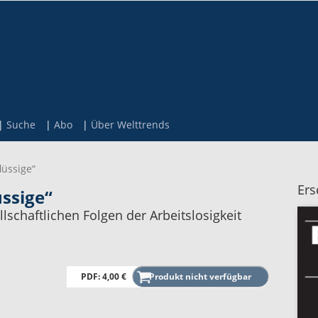
Suche
Abo
Über Welttrends
lüssige“
Ers
ssige“
schaftlichen Folgen der Arbeitslosigkeit
PDF: 4,00 €