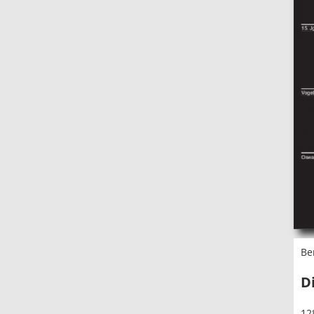
Be
D
12