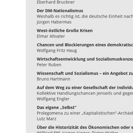
Eberhard Bruckner
Der DM-Nationalismus
Weshalb es richtig ist, die deutsche Einheit na
Jürgen Habermas
West-östliche Große Krisen
Elmar Altvater
Chancen und Blockierungen eines demokratisc
Wolfgang Fritz Haug
Wirtschaftsentwicklung und Sozialismuskonze
Peter Ruben
Wissenschaft und Sozialismus – ein Angebot zu
Bruno Hartmann
Auf dem Weg zu einer Gesellschaft der Individ
Kollektive Handlungschancen jenseits und ge
Wolfgang Engler
Das eigene „Selbst“
Prolegomena zu einer „Kapitalistischen“-Archäo
Lutz Marz
Über die Historizität des Ökonomischen oder 
Wilfried Ettl, Jürgen Jünger, Dieter Walter