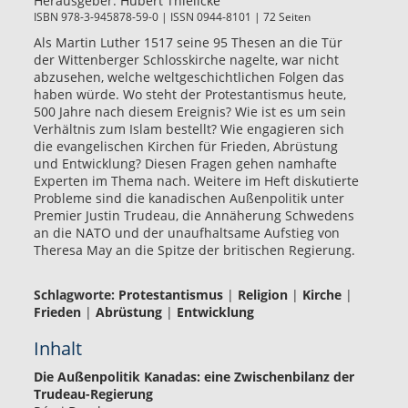
Herausgeber:
Hubert Thielicke
ISBN 978-3-945878-59-0 | ISSN 0944-8101 | 72 Seiten
Als Martin Luther 1517 seine 95 Thesen an die Tür
der Wittenberger Schlosskirche nagelte, war nicht
abzusehen, welche weltgeschichtlichen Folgen das
haben würde. Wo steht der Protestantismus heute,
500 Jahre nach diesem Ereignis? Wie ist es um sein
Verhältnis zum Islam bestellt? Wie engagieren sich
die evangelischen Kirchen für Frieden, Abrüstung
und Entwicklung? Diesen Fragen gehen namhafte
Experten im Thema nach. Weitere im Heft diskutierte
Probleme sind die kanadischen Außenpolitik unter
Premier Justin Trudeau, die Annäherung Schwedens
an die NATO und der unaufhaltsame Aufstieg von
Theresa May an die Spitze der britischen Regierung.
Schlagworte:
Protestantismus
|
Religion
|
Kirche
|
Frieden
|
Abrüstung
|
Entwicklung
Inhalt
Die Außenpolitik Kanadas: eine Zwischenbilanz der
Trudeau-Regierung