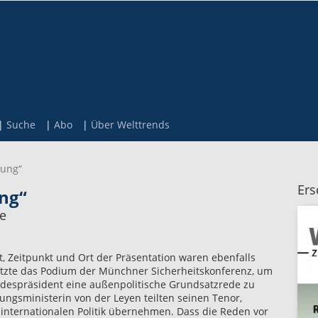
Suche
Abo
Über Welttrends
sung“
Ers
ng“
ie
, Zeitpunkt und Ort der Präsentation waren ebenfalls
utzte das Podium der Münchner Sicherheitskonferenz, um
ndespräsident eine außenpolitische Grundsatzrede zu
ungsministerin von der Leyen teilten seinen Tenor,
nternationalen Politik übernehmen. Dass die Reden vor