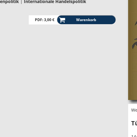
enpolitik
|
Internationale Handelspolitik
PDF: 3,00 €
We
T
14