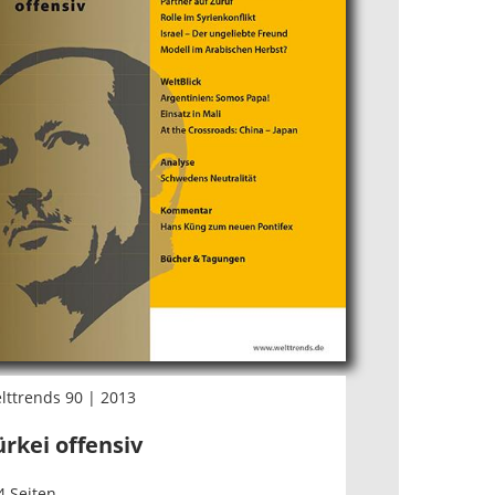
lttrends 90 | 2013
ürkei offensiv
4 Seiten