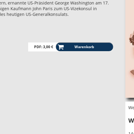
ern, ernannte US-Präsident George Washington am 17.
migen Kaufmann John Paris zum US-Vizekonsul in
es heutigen US-Generalkonsulats.
PDF: 3,00 €
We
W
14