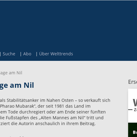
Suche
Abo
Über Welttrends
age am Nil
Ers
ge am Nil
 als Stabilitätsanker im Nahen Osten – so verkauft sich
Pharao Mubarak“, der seit 1981 das Land im
nem Tode durchregiert oder am Ende seiner fünften
 die Fußstapfen des „Alten Mannes am Nil“ tritt und
zziert die Autorin anschaulich in ihrem Beitrag.