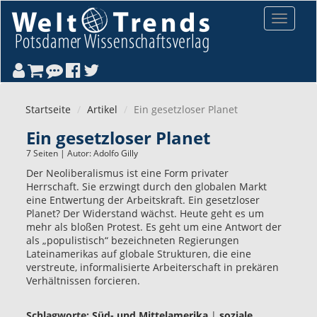
Direkt zum Inhalt
Toggle
navigat
Startseite
Artikel
Ein gesetzloser Planet
Ein gesetzloser Planet
7 Seiten | Autor:
Adolfo Gilly
Der Neoliberalismus ist eine Form privater
Herrschaft. Sie erzwingt durch den globalen Markt
eine Entwertung der Arbeitskraft. Ein gesetzloser
Planet? Der Widerstand wächst. Heute geht es um
mehr als bloßen Protest. Es geht um eine Antwort der
als „populistisch“ bezeichneten Regierungen
Lateinamerikas auf globale Strukturen, die eine
verstreute, informalisierte Arbeiterschaft in prekären
Verhältnissen forcieren.
Schlagworte:
Süd- und Mittelamerika
|
soziale