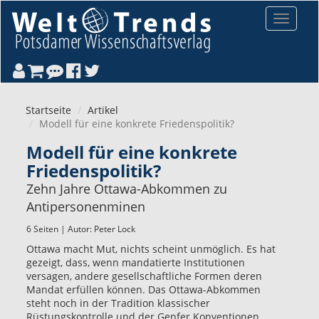
Direkt zum Inhalt
Toggle
navigat
Startseite
Artikel
Modell für eine konkrete Friedenspolitik?
Modell für eine konkrete
Friedenspolitik?
Zehn Jahre Ottawa-Abkommen zu
Antipersonenminen
6 Seiten | Autor:
Peter Lock
Ottawa macht Mut, nichts scheint unmöglich. Es hat
gezeigt, dass, wenn mandatierte Institutionen
versagen, andere gesellschaftliche Formen deren
Mandat erfüllen können. Das Ottawa-Abkommen
steht noch in der Tradition klassischer
Rüstungskontrolle und der Genfer Konventionen.