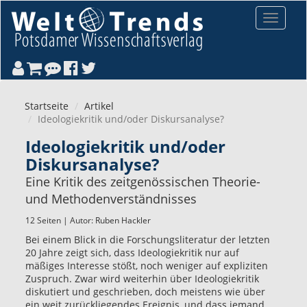
Direkt zum Inhalt
Toggle
navigat
Startseite
Artikel
Ideologiekritik und/oder Diskursanalyse?
Ideologiekritik und/oder
Diskursanalyse?
Eine Kritik des zeitgenössischen Theorie-
und Methodenverständnisses
12 Seiten | Autor:
Ruben Hackler
Bei einem Blick in die Forschungsliteratur der letzten
20 Jahre zeigt sich, dass Ideologiekritik nur auf
mäßiges Interesse stößt, noch weniger auf expliziten
Zuspruch. Zwar wird weiterhin über Ideologiekritik
diskutiert und geschrieben, doch meistens wie über
ein weit zurückliegendes Ereignis, und dass jemand