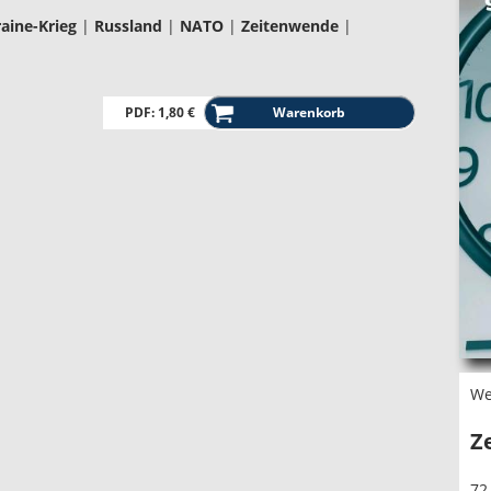
aine-Krieg
|
Russland
|
NATO
|
Zeitenwende
|
PDF: 1,80 €
We
Z
72