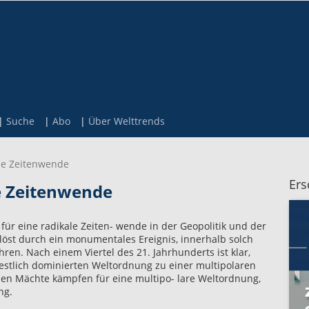
Suche
Abo
Über Welttrends
he Zeitenwende
Ers
e Zeitenwende
für eine radikale Zeiten- wende in der Geopolitik und der
elöst durch ein monumentales Ereignis, innerhalb solch
ren. Nach einem Viertel des 21. Jahrhunderts ist klar,
estlich dominierten Weltordnung zu einer multipolaren
ichen Mächte kämpfen für eine multipo- lare Weltordnung,
ng.