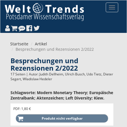
Direkt zum Inhalt
Toggle
navigat
Startseite
Artikel
Besprechungen und Rezensionen 2/2022
Besprechungen und
Rezensionen 2/2022
17 Seiten | Autor:
Judith Dellheim
,
Ulrich Busch
,
Udo Tietz
,
Dieter
Segert
,
Wladislaw Hedeler
Schlagworte:
Modern Monetary Theory; Europäische
Zentralbank; Aktenzeichen; Left Diversity; Kiew.
PDF: 1,80 €