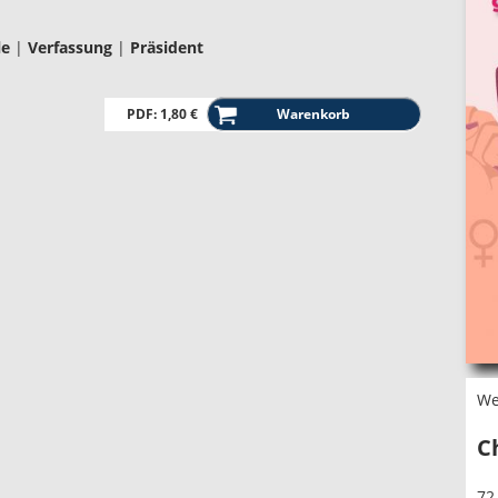
le
|
Verfassung
|
Präsident
PDF: 1,80 €
We
C
72