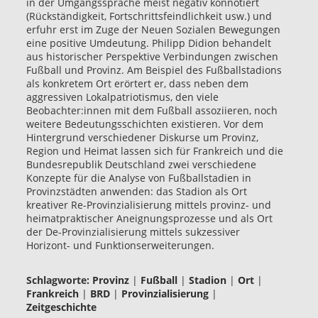
in der Umgangssprache meist negativ konnotiert
(Rückständigkeit, Fortschrittsfeindlichkeit usw.) und
erfuhr erst im Zuge der Neuen Sozialen Bewegungen
eine positive Umdeutung. Philipp Didion behandelt
aus historischer Perspektive Verbindungen zwischen
Fußball und Provinz. Am Beispiel des Fußballstadions
als konkretem Ort erörtert er, dass neben dem
aggressiven Lokalpatriotismus, den viele
Beobachter:innen mit dem Fußball assoziieren, noch
weitere Bedeutungsschichten existieren. Vor dem
Hintergrund verschiedener Diskurse um Provinz,
Region und Heimat lassen sich für Frankreich und die
Bundesrepublik Deutschland zwei verschiedene
Konzepte für die Analyse von Fußballstadien in
Provinzstädten anwenden: das Stadion als Ort
kreativer Re-Provinzialisierung mittels provinz- und
heimatpraktischer Aneignungsprozesse und als Ort
der De-Provinzialisierung mittels sukzessiver
Horizont- und Funktionserweiterungen.
Schlagworte:
Provinz
|
Fußball
|
Stadion
|
Ort
|
Frankreich
|
BRD
|
Provinzialisierung
|
Zeitgeschichte