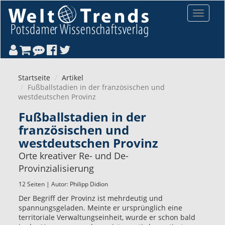
Direkt zum Inhalt
Toggle
navigat
Startseite
Artikel
Fußballstadien in der französischen und
westdeutschen Provinz
Fußballstadien in der
französischen und
westdeutschen Provinz
Orte kreativer Re- und De-
Provinzialisierung
12 Seiten | Autor:
Philipp Didion
Der Begriff der Provinz ist mehrdeutig und
spannungsgeladen. Meinte er ursprünglich eine
territoriale Verwaltungseinheit, wurde er schon bald