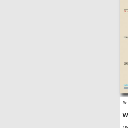
Be
W
15