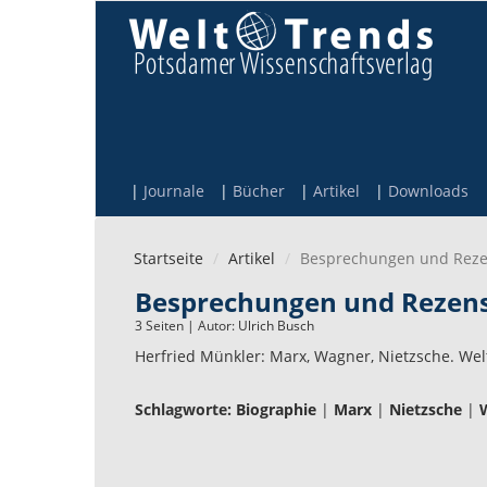
Direkt zum Inhalt
Journale
Bücher
Artikel
Downloads
Startseite
Artikel
Besprechungen und Reze
Besprechungen und Rezens
3 Seiten | Autor:
Ulrich Busch
Herfried Münkler: Marx, Wagner, Nietzsche. Wel
Schlagworte:
Biographie
|
Marx
|
Nietzsche
|