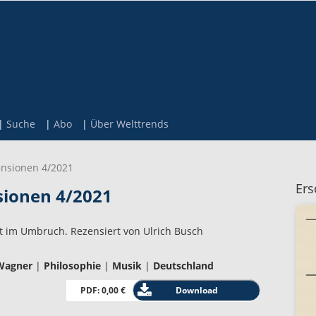
Suche
Abo
Über Welttrends
nsionen 4/2021
Ers
ionen 4/2021
t im Umbruch. Rezensiert von Ulrich Busch
Wagner
|
Philosophie
|
Musik
|
Deutschland
PDF: 0,00 €
Download