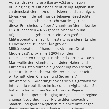
Aufstandsbekämpfung (kursiv A.S.) und nation-
building abglitt. Mit einer Orientierung, Afghanistan
zu demokratisieren, zu unitarisieren und zu einigen.
Etwas, was in der jahrhundertelangen Geschichte
Afghanistans noch nie erreicht wurde.“ (...) „Bei
dieser Entscheidung über Afghanistan (den Krieg der
USA zu beenden – A.S.) geht es nicht allein um
Afghanistan. Es geht darum, eine Ära großer
Militäroperationen zur Umgestaltung anderer Länder
zu beenden.“ Bei jener „Ära großer
Militäroperationen“ handelt es sich um „Greater
Middle East“, proklamiert 2004 von den
USPräsidenten George H. Bush und George W. Bush.
Man wollte den islamisch geprägten Nahen und
Mittleren Osten durch die „Förderung von Frieden,
Demokratie, Menschenwürde, Rechtsstaatlichkeit,
wirtschaftlichen Chancen und Sicherheit“
umkrempeln. „Förderung“ erwies sich als gewaltsame
Interventionspolitik, so im Irak und in Afghanistan. Sie
haftet im historischen Gedächtnis der Region:
„Westlicher Supermacht“ ging und geht es um regime
change, Neuordnung der Hierarchien souveräner
Staaten und ganzer Regionen mit jahrzehntelangen
desaströsen inneren Nachwirkungen, Kriegen, al-