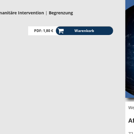
anitäre Intervention
|
Begrenzung
PDF: 1,80 €
We
A
72