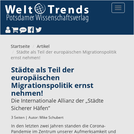
Direkt zum Inhalt
Toggle
navigat
Startseite
Artikel
Städte als Teil der europäischen Migrationspolitik
ernst nehmen!
Städte als Teil der
europäischen
Migrationspolitik ernst
nehmen!
Die Internationale Allianz der „Städte
Sicherer Häfen“
3 Seiten | Autor:
Mike Schubert
In den letzten zwei Jahren standen die Corona-
Pandemie im Zentrum unserer Aufmerksamkeit und