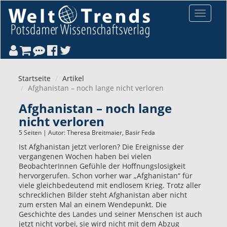
Direkt zum Inhalt
Toggle
navigat
Startseite
Artikel
Afghanistan – noch lange nicht verloren
Afghanistan – noch lange
nicht verloren
5 Seiten | Autor:
Theresa Breitmaier
,
Basir Feda
Ist Afghanistan jetzt verloren? Die Ereignisse der
vergangenen Wochen haben bei vielen
BeobachterInnen Gefühle der Hoffnungslosigkeit
hervorgerufen. Schon vorher war „Afghanistan“ für
viele gleichbedeutend mit endlosem Krieg. Trotz aller
schrecklichen Bilder steht Afghanistan aber nicht
zum ersten Mal an einem Wendepunkt. Die
Geschichte des Landes und seiner Menschen ist auch
jetzt nicht vorbei, sie wird nicht mit dem Abzug