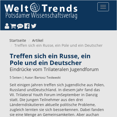
Direkt zum Inhalt
Toggle
navigat
Startseite
Artikel
Treffen sich ein Russe, ein Pole und ein Deutscher
Treffen sich ein Russe, ein
Pole und ein Deutscher
Eindrücke vom Trilateralen Jugendforum
5 Seiten | Autor:
Bartosz Tesławski
Seit einigen Jahren treffen sich Jugendliche aus Polen,
Russland undDeutschland. In diesem Jahr fand das
VII. Trilateral Youth Forum imSeptember in Danzig
statt. Die jungen Teilnehmer aus den drei
Länderndiskutieren aktuelle politische Probleme,
zugleich lernten sie sich besserkennen. Dabei fanden
sie eine Menge an Gemeinsamkeiten. Aber auchan