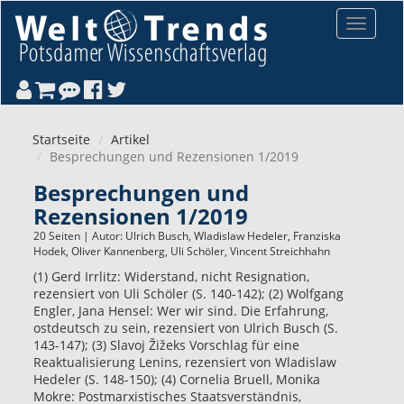
Direkt zum Inhalt
Toggle
navigat
Startseite
Artikel
Besprechungen und Rezensionen 1/2019
Besprechungen und
Rezensionen 1/2019
20 Seiten | Autor:
Ulrich Busch
,
Wladislaw Hedeler
,
Franziska
Hodek
,
Oliver Kannenberg
,
Uli Schöler
,
Vincent Streichhahn
(1) Gerd Irrlitz: Widerstand, nicht Resignation,
rezensiert von Uli Schöler (S. 140-142); (2) Wolfgang
Engler, Jana Hensel: Wer wir sind. Die Erfahrung,
ostdeutsch zu sein, rezensiert von Ulrich Busch (S.
143-147); (3) Slavoj Žižeks Vorschlag für eine
Reaktualisierung Lenins, rezensiert von Wladislaw
Hedeler (S. 148-150); (4) Cornelia Bruell, Monika
Mokre: Postmarxistisches Staatsverständnis,