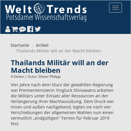
Direkt zum Inhalt
Toggle
navigat
Startseite
Artikel
Thailands Militär will an der Macht bleiben
Thailands Militär will an der
Macht bleiben
4 Seiten | Autor:
Dieter Philipp
Vier Jahre nach dem Sturz der gewählten Regierung
von Premierministerin Yingluck Shinawatra arbeiten
die Militärs unter Einsatz aller Ressourcen an der
Verlängerung ihrer Machtausübung. Dem Druck von
innen und außen nachgebend, legten sie nach vier
Verschiebungen der allgemeinen Wahlen nun einen
vermutlich „endgültigen“ Termin für Februar 2019
fest.