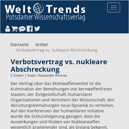
Direkt zum Inhalt
Toggle
navigat
Startseite
Artikel
Verbotsvertrag vs. nukleare Abschreckung
Verbotsvertrag vs. nukleare
Abschreckung
2 Seiten | Autor:
Alexander Kmentt
Der Vertrag über das Atomwaffenverbot ist die
Kulmination der Bemühungen von kernwaffenfreien
Staaten, der Zivilgesellschaft, humanitärer
Organisationen und Vertretern der Wissenschaft, den
Abrüstungsbemühungen neue Dynamik zu verleihen.
Auf den Konferenzen der humanitären Initiative
wurde die Schlussfolgerung gezogen, dass die
Auswirkungen und Risiken von Nuklearwaffen
wesentlich gravierender sind, als bislang bekannt.