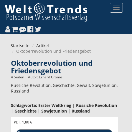
Direkt zum Inhalt
Toggle
navigat
Startseite
Artikel
Oktoberrevolution und Friedensgebot
Oktoberrevolution und
Friedensgebot
4 Seiten | Autor:
Erhard Crome
Russiche Revolution, Geschichte, Gewalt, Sowjetunion,
Russland
Schlagworte:
Erster Weltkrieg
|
Russiche Revolution
|
Geschichte
|
Sowjetunion
|
Russland
PDF: 1,80 €