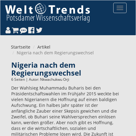
Direkt zum Inhalt
Toggle
navigat
Startseite
Artikel
Nigeria nach dem Regierungswechsel
Nigeria nach dem
Regierungswechsel
6 Seiten | Autor:
Nkwachukwu Orji
Der Wahlsieg Muhammadu Buharis bei den
Präsidentschaftswahlen im Frühjahr 2015 weckte bei
vielen Nigerianern die Hoffnung auf einen baldigen
Aufschwung. Ein halbes Jahr später ist der
anfängliche Zauber einer Skepsis gewichen und die
Zweifel, ob Buhari seine Wahlversprechen einlösen
kann, werden größer. Aber noch gibt es Hoffnung,
dass er die wirtschaftlichen, sozialen und
militärischen Probleme lösen wird. Die Zukunft ist