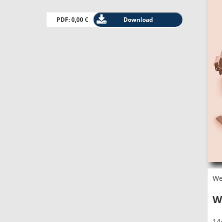
PDF: 0,00 €
Download
We
W
14