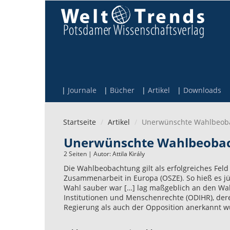
Direkt zum Inhalt
Journale
Bücher
Artikel
Downloads
Startseite
Artikel
Unerwünschte Wahlbeob
Unerwünschte Wahlbeoba
2 Seiten | Autor:
Attila Király
Die Wahlbeobachtung gilt als erfolgreiches Feld
Zusammenarbeit in Europa (OSZE). So hieß es jü
Wahl sauber war […] lag maßgeblich an den Wa
Institutionen und Menschenrechte (ODIHR), der
Regierung als auch der Opposition anerkannt wu