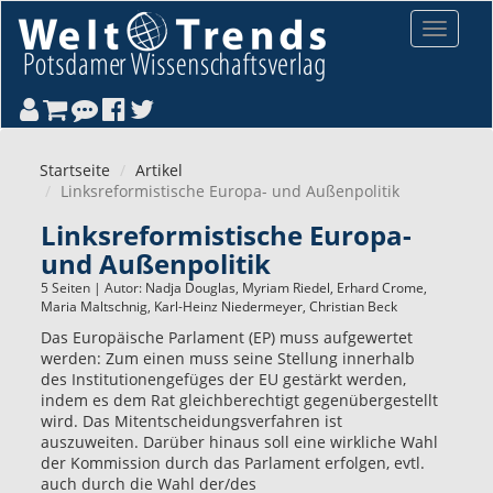
Direkt zum Inhalt
Toggle
navigat
Startseite
Artikel
Linksreformistische Europa- und Außenpolitik
Linksreformistische Europa-
und Außenpolitik
5 Seiten | Autor:
Nadja Douglas
,
Myriam Riedel
,
Erhard Crome
,
Maria Maltschnig
,
Karl-Heinz Niedermeyer
,
Christian Beck
Das Europäische Parlament (EP) muss aufgewertet
werden: Zum einen muss seine Stellung innerhalb
des Institutionengefüges der EU gestärkt werden,
indem es dem Rat gleichberechtigt gegenübergestellt
wird. Das Mitentscheidungsverfahren ist
auszuweiten. Darüber hinaus soll eine wirkliche Wahl
der Kommission durch das Parlament erfolgen, evtl.
auch durch die Wahl der/des