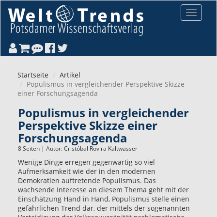
Direkt zum Inhalt
Toggle
navigat
Startseite
Artikel
Populismus in vergleichender Perspektive Skizze
einer Forschungsagenda
Populismus in vergleichender
Perspektive Skizze einer
Forschungsagenda
8 Seiten | Autor:
Cristóbal Rovira Kaltwasser
Wenige Dinge erregen gegenwärtig so viel
Aufmerksamkeit wie der in den modernen
Demokratien auftretende Populismus. Das
wachsende Interesse an diesem Thema geht mit der
Einschätzung Hand in Hand, Populismus stelle einen
gefährlichen Trend dar, der mittels der sogenannten