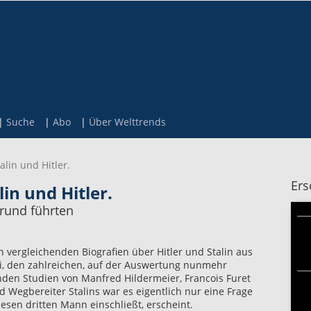
Suche
Abo
Über Welttrends
alin und Hitler.
Ers
lin und Hitler.
grund führten
 vergleichenden Biografien über Hitler und Stalin aus
i, den zahlreichen, auf der Auswertung nunmehr
den Studien von Manfred Hildermeier, Francois Furet
 Wegbereiter Stalins war es eigentlich nur eine Frage
diesen dritten Mann einschließt, erscheint.