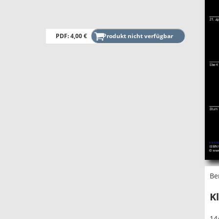
PDF: 4,00 €
Be
K
14