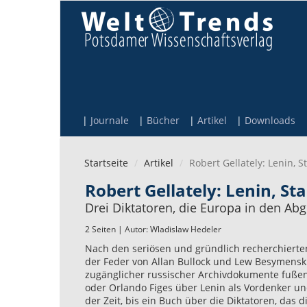
Direkt zum Inhalt
Journale
Bücher
Artikel
Downloads
Startseite
Artikel
Robert Gellately: Lenin, St
Robert Gellately: Lenin, Sta
Drei Diktatoren, die Europa in den Ab
2 Seiten | Autor:
Wladislaw Hedeler
Nach den seriösen und gründlich recherchierten
der Feder von Allan Bullock und Lew Besymensk
zugänglicher russischer Archivdokumente fußen
oder Orlando Figes über Lenin als Vordenker und
der Zeit, bis ein Buch über die Diktatoren, das 