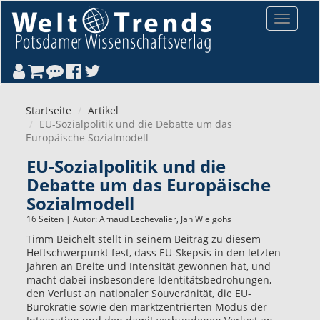
Direkt zum Inhalt
Toggle
navigat
Startseite
Artikel
EU-Sozialpolitik und die Debatte um das
Europäische Sozialmodell
EU-Sozialpolitik und die
Debatte um das Europäische
Sozialmodell
16 Seiten | Autor:
Arnaud Lechevalier
,
Jan Wielgohs
Timm Beichelt stellt in seinem Beitrag zu diesem
Heftschwerpunkt fest, dass EU-Skepsis in den letzten
Jahren an Breite und Intensität gewonnen hat, und
macht dabei insbesondere Identitätsbedrohungen,
den Verlust an nationaler Souveränität, die EU-
Bürokratie sowie den marktzentrierten Modus der