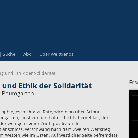
Suche
Abo
Über Welttrends
ng und Ethik der Solidarität
Ers
 und Ethik der Solidarität
ur Baumgarten
sophiegeschichte zu Rate, wird man über Arthur
umgarten, einst ein namhafter Rechtstheoretiker, der
der wenigen seiner Zunft positiv an die
s anschloss, verschwand nach dem Zweiten Weltkrieg
m Westen wie im Osten. Auf westlicher Seite befremdete