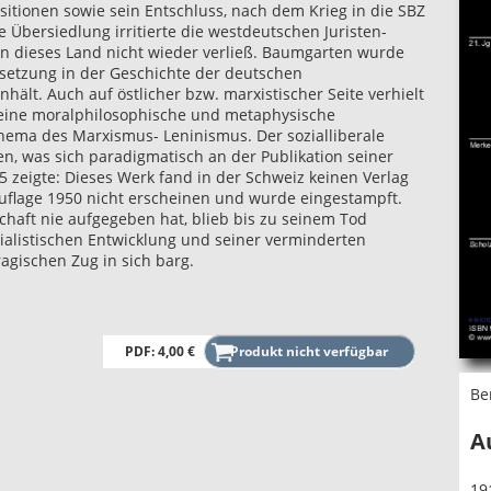
sitionen sowie sein Entschluss, nach dem Krieg in die SBZ
 Übersiedlung irritierte die westdeutschen Juristen-
en dieses Land nicht wieder verließ. Baumgarten wurde
ksetzung in der Geschichte der deutschen
hält. Auch auf östlicher bzw. marxistischer Seite verhielt
eine moralphilosophische und metaphysische
hema des Marxismus- Leninismus. Der sozialliberale
en, was sich paradigmatisch an der Publikation seiner
 zeigte: Dieses Werk fand in der Schweiz keinen Verlag
uflage 1950 nicht erscheinen und wurde eingestampft.
haft nie aufgegeben hat, blieb bis zu seinem Tod
ialistischen Entwicklung und seiner verminderten
ragischen Zug in sich barg.
PDF: 4,00 €
Be
A
19