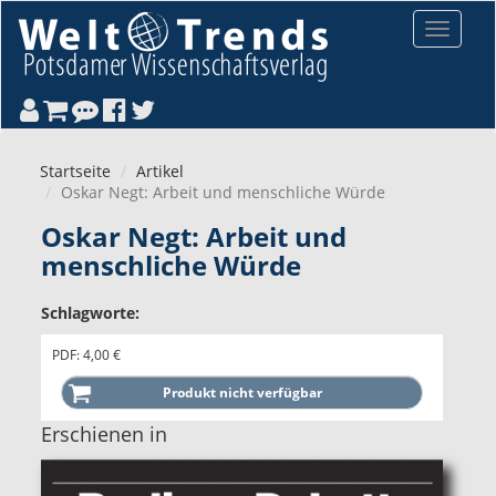
Direkt zum Inhalt
Toggle
navigat
Startseite
Artikel
Oskar Negt: Arbeit und menschliche Würde
Oskar Negt: Arbeit und
menschliche Würde
Schlagworte:
PDF: 4,00 €
Erschienen in