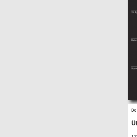
Be
Ü
12