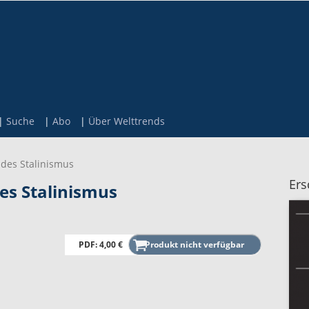
Suche
Abo
Über Welttrends
r des Stalinismus
Ers
des Stalinismus
PDF: 4,00 €