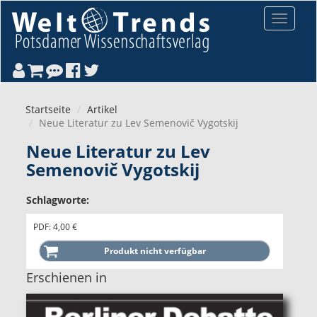
Direkt zum Inhalt
Toggle
navigat
Startseite
Artikel
Neue Literatur zu Lev Semenovič Vygotskij
Neue Literatur zu Lev
Semenovič Vygotskij
Schlagworte:
PDF: 4,00 €
Erschienen in