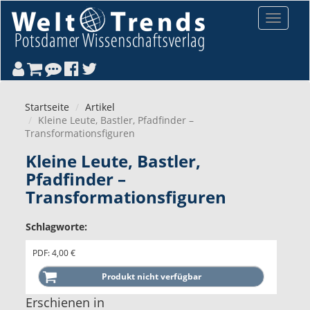
Direkt zum Inhalt
Toggle
navigat
Startseite
Artikel
Kleine Leute, Bastler, Pfadfinder –
Transformationsfiguren
Kleine Leute, Bastler,
Pfadfinder –
Transformationsfiguren
Schlagworte:
PDF: 4,00 €
Erschienen in