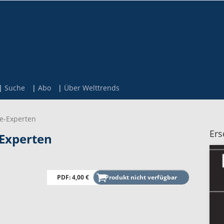
Suche
Abo
Über Welttrends
e-Experten
Ers
-Experten
PDF: 4,00 €