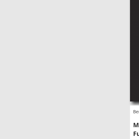
Be
M
F