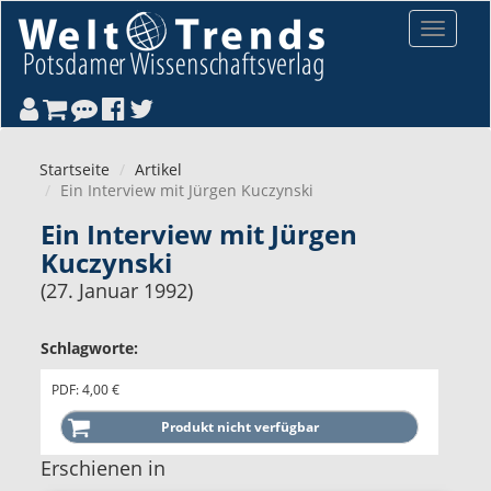
Direkt zum Inhalt
Toggle
navigat
Startseite
Artikel
Ein Interview mit Jürgen Kuczynski
Ein Interview mit Jürgen
Kuczynski
(27. Januar 1992)
Schlagworte:
PDF: 4,00 €
Erschienen in