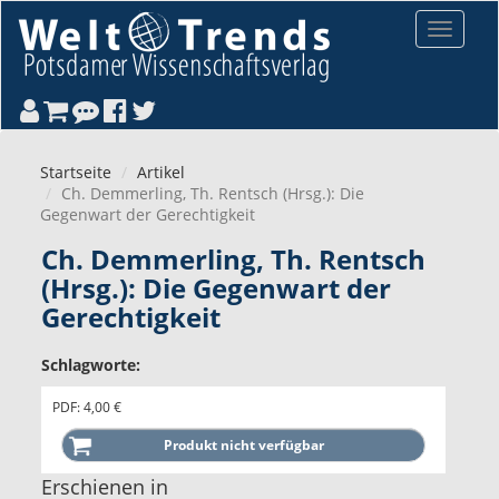
Direkt zum Inhalt
Toggle
navigat
Startseite
Artikel
Ch. Demmerling, Th. Rentsch (Hrsg.): Die
Gegenwart der Gerechtigkeit
Ch. Demmerling, Th. Rentsch
(Hrsg.): Die Gegenwart der
Gerechtigkeit
Schlagworte:
PDF: 4,00 €
Erschienen in