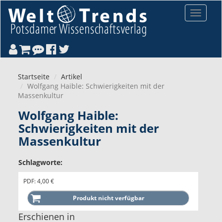
Direkt zum Inhalt
Toggle
navigat
Startseite
Artikel
Wolfgang Haible: Schwierigkeiten mit der
Massenkultur
Wolfgang Haible:
Schwierigkeiten mit der
Massenkultur
Schlagworte:
PDF: 4,00 €
Erschienen in