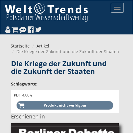
Direkt zum Inhalt
Toggle
navigat
Startseite
Artikel
Die Kriege der Zukunft und die Zukunft der Staaten
Die Kriege der Zukunft und
die Zukunft der Staaten
Schlagworte:
PDF: 4,00 €
Erschienen in