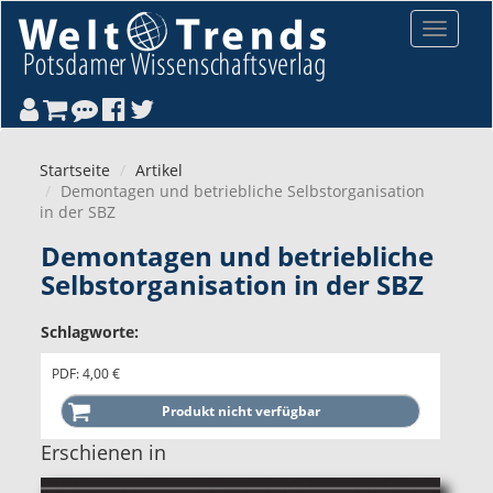
Direkt zum Inhalt
Toggle
navigat
Startseite
Artikel
Demontagen und betriebliche Selbstorganisation
in der SBZ
Demontagen und betriebliche
Selbstorganisation in der SBZ
Schlagworte:
PDF: 4,00 €
Erschienen in