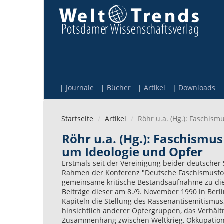
Direkt zum Inhalt
Journale
Bücher
Artikel
Downloads
Startseite
Artikel
Röhr u.a. (Hg.): Faschis
Röhr u.a. (Hg.): Faschism
um Ideologie und Opfer
Erstmals seit der Vereinigung beider deutscher
Rahmen der Konferenz "Deutsche Faschismusfor
gemeinsame kritische Bestandsaufnahme zu di
Beiträge dieser am 8./9. November 1990 in Berl
Kapiteln die Stellung des Rassenantisemitismu
hinsichtlich anderer Opfergruppen, das Verhält
Zusammenhang zwischen Weltkrieg, Okkupation u