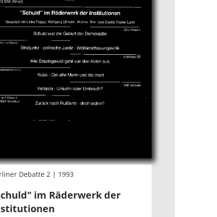
rliner Debatte 2 | 1993
Schuld" im Räderwerk der
nstitutionen