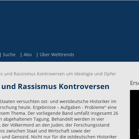
Suche
Abo
Über Welttrends
mus und Rassismus Kontroversen um Ideologie und Opfer
Ers
us und Rassismus Kontroversen
 Staaten versuchten ost- und westdeutsche Historiker im
schung heute. Ergebnisse – Aufgaben - Probleme" eine
esem Thema. Der vorliegende Band umfaßt insgesamt 26
in abgehaltenen Tagung. Behandelt werden in vier
s, der Völkermord an den Juden, der Forschungsstand
nis zwischen Staat und Wirtschaft sowie der
nd Genozid. Nicht nur für die ostdeutschen Historiker