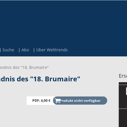
Suche
Abo
Über Welttrends
ndnis des "18. Brumaire"
Ers
nis des "18. Brumaire"
PDF: 4,00 €