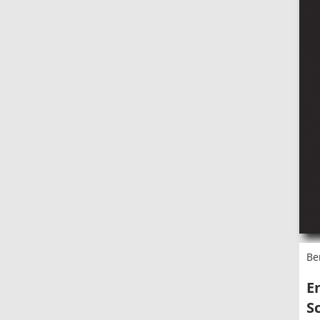
Be
E
S